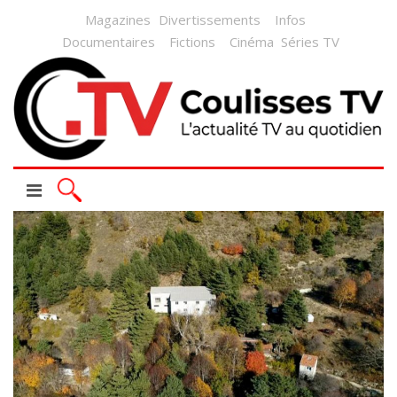
Magazines
Divertissements
Infos
Documentaires
Fictions
Cinéma
Séries TV