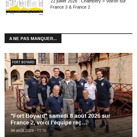
22 juillet 2026 : Chambery > Voiron sur
France 3 & France 2
A NE PAS MANQUER...
FORT BOYARD
"Fort Boyard" samedi 8 août 2026 sur
France 2, voici l'équipe reç…
06 août 2026 - 11:10