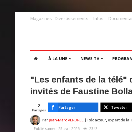
Magazines
Divertissements
Infos
Documentai
À LA UNE
NEWS TV
PROGRA
"Les enfants de la télé"
invités de Faustine Boll
2
Partager
Tweeter
Partages
Par
Jean-Marc VERDREL
| Rédacteur, expert de la 
Publié samedi 25 avril 2026
2343