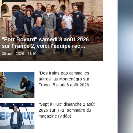
"Fort Boyard" samedi 8 août 2026
sur France 2, voici l'équipe reç…
06 août 2026 - 11:10
"Des trains pas comme les
autres" au Monténégro sur
France 5 jeudi 6 août 2026
"Sept à Huit" dimanche 2 août
2026 sur TF1, sommaire du
magazine (vidéo)