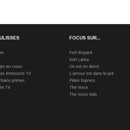
ULISSES
FOCUS SUR...
ws
Fort Boyard
Koh Lanta
es en cours
On est en direct
des émissions TV
L'amour est dans le pré
chains primes
Pékin Express
rée TV
The Voice
The Voice Kids