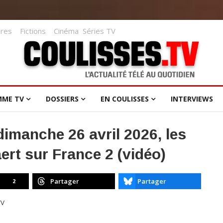
res
Fictions
Cinéma
Séries TV
MME TV
DOSSIERS
EN COULISSES
INTERVIEWS
 dimanche 26 avril 2026, les
aert sur France 2 (vidéo)
Partager
Partager
2
TV