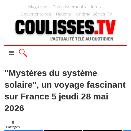
Magazines
Divertissements
Infos
Documentaires
Fictions
Cinéma
Séries TV
"Mystères du système
solaire", un voyage fascinant
sur France 5 jeudi 28 mai
2026
0
Partages