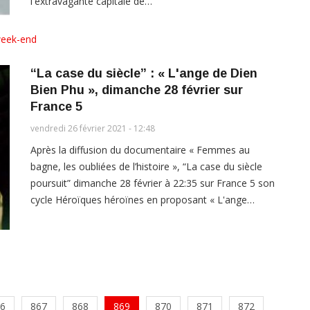
l'extravagante capitale de…
week-end
“La case du siècle” : « L'ange de Dien
Bien Phu », dimanche 28 février sur
France 5
vendredi 26 février 2021 - 12:48
Après la diffusion du documentaire « Femmes au
bagne, les oubliées de l’histoire », “La case du siècle
poursuit” dimanche 28 février à 22:35 sur France 5 son
cycle Héroïques héroïnes en proposant « L'ange…
6
867
868
869
870
871
872