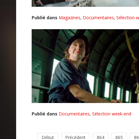
Publié dans
Magazines
,
Documentaires
,
Sélection 
Publié dans
Documentaires
,
Sélection week-end
Début
Précédent
864
865
86