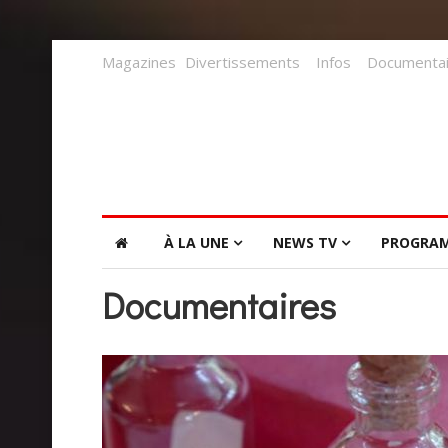
Magazines
Divertissements
Infos
Documentai
À LA UNE
NEWS TV
PROGRA
Documentaires