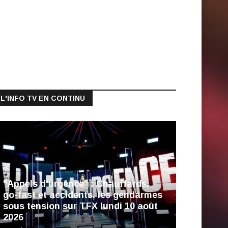
L'INFO TV EN CONTINU
"Appels d'urgence" : Chauffards,
go-fast et accidents, les gendarmes
sous tension sur TFX lundi 10 août
2026