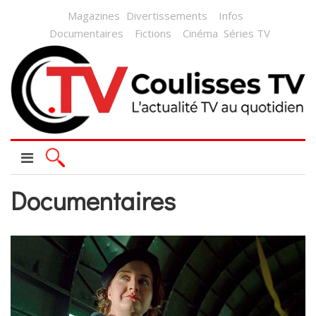
Magazines
Divertissements
Infos
Documentaires
Fictions
Cinéma
Séries TV
Documentaires