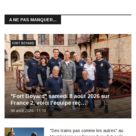
A NE PAS MANQUER...
FORT BOYARD
"Fort Boyard" samedi 8 août 2026 sur
France 2, voici l'équipe reç…
06 août 2026 - 11:10
"Des trains pas comme les autres" au