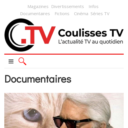
Magazines
Divertissements
Infos
Documentaires
Fictions
Cinéma
Séries TV
Documentaires