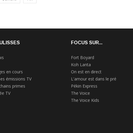
ULISSES
FOCUS SUR...
ws
Fort Boyard
Koh Lanta
es en cours
On est en direct
des émissions TV
L'amour est dans le pré
chains primes
Pékin Express
rée TV
The Voice
The Voice Kids