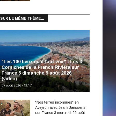
SUR LE MÊME THÈME...
"Les 100 lieux qu'il faut voir" : Les 3
Corniches de la French Riviera sur
France 5 dimanche 9 août 2026
(vidéo)
07 août 2026 - 13:17
"Nos terres inconnues" en
Aveyron avec Jeanfi Janssens
sur France 3 mercredi 26 août