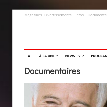
Magazines
Divertissements
Infos
Documentai
À LA UNE
NEWS TV
PROGRA
Documentaires