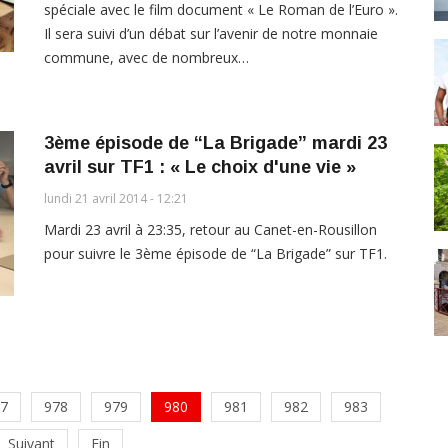
spéciale avec le film document « Le Roman de l’Euro ».
Il sera suivi d’un débat sur l’avenir de notre monnaie
commune, avec de nombreux…
3ème épisode de “La Brigade” mardi 23
avril sur TF1 : « Le choix d'une vie »
lundi 21 avril 2014 - 12:21
Mardi 23 avril à 23:35, retour au Canet-en-Rousillon
pour suivre le 3ème épisode de “La Brigade” sur TF1.
7
978
979
980
981
982
983
Suivant
Fin