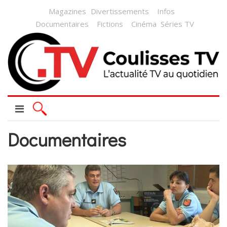
Magazines
Divertissements
Infos
Documentaires
Fictions
Cinéma
Séries TV
Documentaires