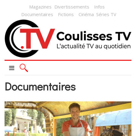
Magazines
Divertissements
Infos
Documentaires
Fictions
Cinéma
Séries TV
Documentaires