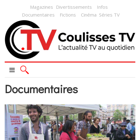
Magazines
Divertissements
Infos
Documentaires
Fictions
Cinéma
Séries TV
Documentaires