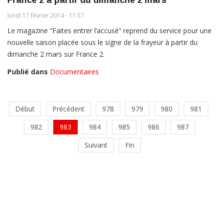
France 2 à partir du dimanche 2 mars
lundi 17 février 2014 - 11:57
Le magazine “Faites entrer l’accusé” reprend du service pour une
nouvelle saison placée sous le signe de la frayeur à partir du
dimanche 2 mars sur France 2.
Publié dans
Documentaires
Début
Précédent
978
979
980
981
982
983
984
985
986
987
Suivant
Fin