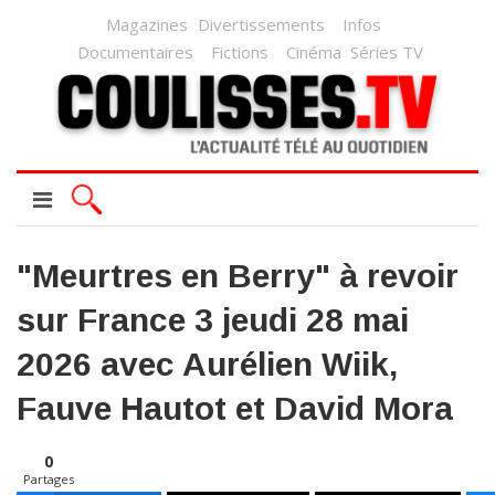
Magazines
Divertissements
Infos
Documentaires
Fictions
Cinéma
Séries TV
"Meurtres en Berry" à revoir
sur France 3 jeudi 28 mai
2026 avec Aurélien Wiik,
Fauve Hautot et David Mora
0
Partages