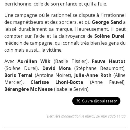
berrichonne, celle de son enfance et qu’il a fuie.
Une campagne où le rationnel se dispute à l’irrationnel
des magnétiseurs et des sorciers, et où
George Sand
a
laissé durablement sa marque. Heureusement, il peut
compter sur l’aide et la clairvoyance de
Solène Durel
,
médecin de campagne, qui connaît très bien les gens du
coin mais aussi… la victime.
Avec
Aurélien Wiik
(Basile Tissier),
Fauve Hautot
(Solène Durel),
David Mora
(Stéphane Beaumont),
Boris Terral
(Antoine Noiret),
Julie-Anne Roth
(Aline
Mercier),
Clarisse Lhoni-Botte
(Anne Fauvel),
Bérangère Mc Neese
(Isabelle Servin).
Dernière modification le mardi, 26 mai 2026 11:00