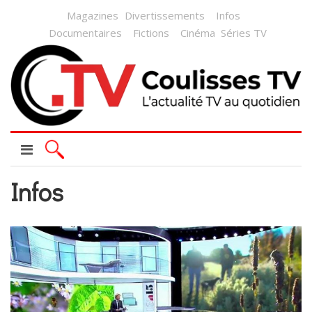
Magazines
Divertissements
Infos
Documentaires
Fictions
Cinéma
Séries TV
Infos