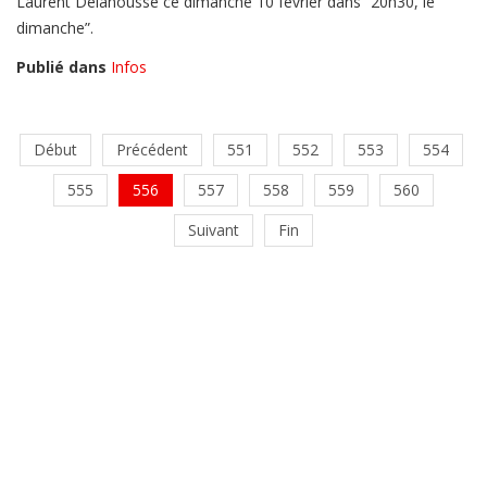
Laurent Delahousse ce dimanche 10 février dans “20h30, le
dimanche”.
Publié dans
Infos
Début
Précédent
551
552
553
554
555
556
557
558
559
560
Suivant
Fin