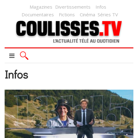
Magazines
Divertissements
Infos
Documentaires
Fictions
Cinéma
Séries TV
Infos