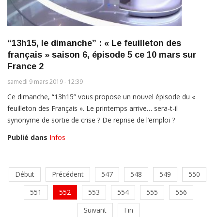
“13h15, le dimanche” : « Le feuilleton des
français » saison 6, épisode 5 ce 10 mars sur
France 2
samedi 9 mars 2019 - 12:39
Ce dimanche, “13h15” vous propose un nouvel épisode du «
feuilleton des Français ». Le printemps arrive… sera-t-il
synonyme de sortie de crise ? De reprise de l’emploi ?
Publié dans
Infos
Début
Précédent
547
548
549
550
551
552
553
554
555
556
Suivant
Fin