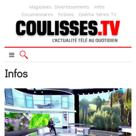
Magazines
Divertissements
Infos
Documentaires
Fictions
Cinéma
Séries TV
Infos