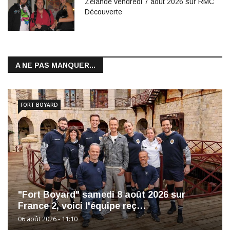
Zélande vendredi 7 août 2026 sur RMC
Découverte
A NE PAS MANQUER...
FORT BOYARD
"Fort Boyard" samedi 8 août 2026 sur
France 2, voici l'équipe reç…
06 août 2026 - 11:10