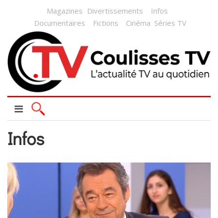
Magazines
Divertissements
Infos
Documentaires
Fictions
Cinéma
Séries TV
Infos