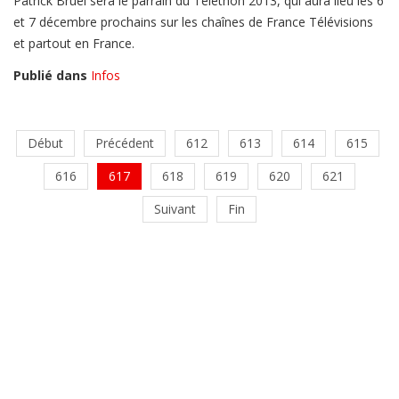
Patrick Bruel sera le parrain du Téléthon 2013, qui aura lieu les 6
et 7 décembre prochains sur les chaînes de France Télévisions
et partout en France.
Publié dans
Infos
Début
Précédent
612
613
614
615
616
617
618
619
620
621
Suivant
Fin