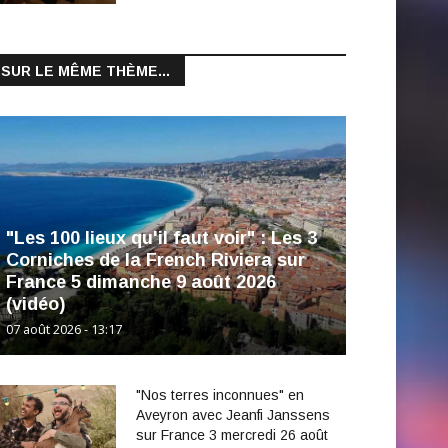
SUR LE MÊME THÈME...
"Les 100 lieux qu'il faut voir" : Les 3
Corniches de la French Riviera sur
France 5 dimanche 9 août 2026
(vidéo)
07 août 2026 - 13:17
"Nos terres inconnues" en
Aveyron avec Jeanfi Janssens
sur France 3 mercredi 26 août