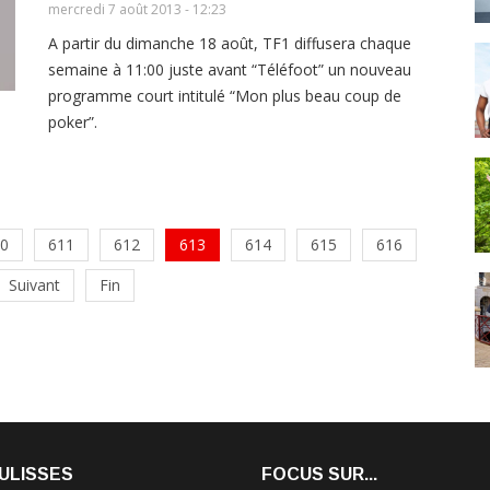
mercredi 7 août 2013 - 12:23
A partir du dimanche 18 août, TF1 diffusera chaque
semaine à 11:00 juste avant “Téléfoot” un nouveau
programme court intitulé “Mon plus beau coup de
poker”.
0
611
612
613
614
615
616
Suivant
Fin
ULISSES
FOCUS SUR...