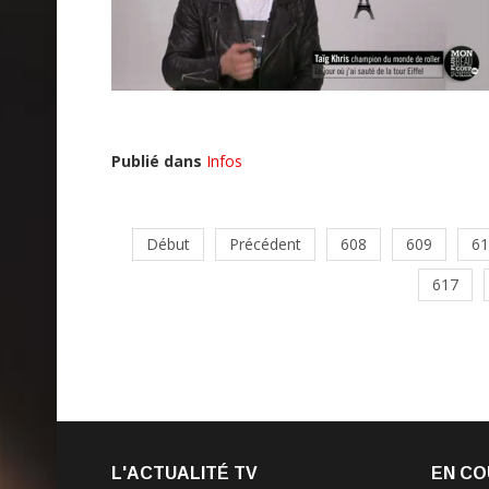
Publié dans
Infos
Début
Précédent
608
609
61
617
L'ACTUALITÉ TV
EN CO