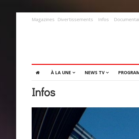
Magazines
Divertissements
Infos
Documentai
À LA UNE
NEWS TV
PROGRA
Infos