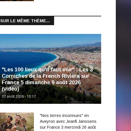
SUR LE MÊME THÈME...
"Les 100 lieux qu'il faut voir" : Les 3
Corniches de la French Riviera sur
France 5 dimanche 9 août 2026
(vidéo)
07 août 2026 - 13:17
"Nos terres inconnues" en
Aveyron avec Jeanfi Janssens
sur France 3 mercredi 26 août