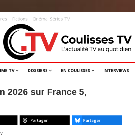
res
Fictions
Cinéma
Séries TV
MME TV
DOSSIERS
EN COULISSES
INTERVIEWS
uin 2026 sur France 5,
Partager
Partager
TV