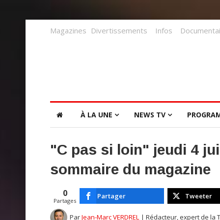
Magazines
Divertissements
Infos
Documentai
À LA UNE
NEWS TV
PROGRA
"C pas si loin" jeudi 4 j
sommaire du magazine
0
Partager
Tweeter
Partages
Par
Jean-Marc VERDREL
| Rédacteur, expert de la 