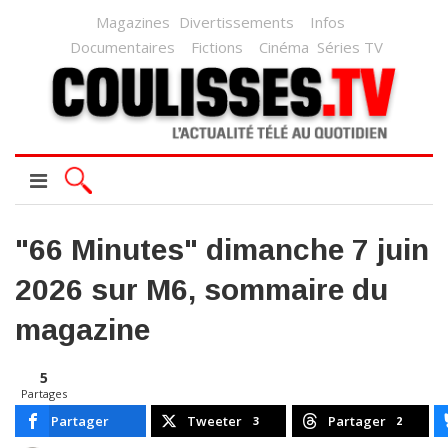
Magazines
Divertissements
Infos
Documentaires
Fictions
Cinéma
Séries TV
"66 Minutes" dimanche 7 juin
2026 sur M6, sommaire du
magazine
5
Partages
Partager
Tweeter
Partager
3
2