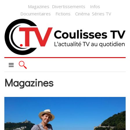
Magazines
Divertissements
Infos
Documentaires
Fictions
Cinéma
Séries TV
Magazines