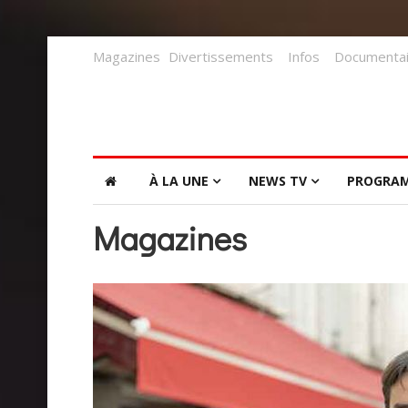
Magazines
Divertissements
Infos
Documentai
À LA UNE
NEWS TV
PROGRA
Magazines