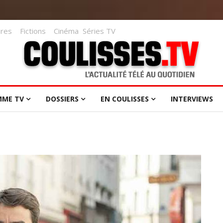
res
Fictions
Cinéma
Séries TV
MME TV
DOSSIERS
EN COULISSES
INTERVIEWS