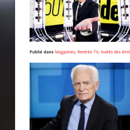
Publié dans
Magazines
,
Rentrée TV
,
Invités des émi