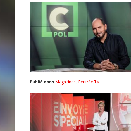
Publié dans
Magazines
,
Rentrée TV