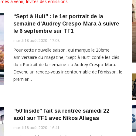
imes à venir
,
Invités des émissions
“Sept à Huit” : le 1er portrait de la
semaine d'Audrey Crespo-Mara à suivre
le 6 septembre sur TF1
mardi 18 août 2020 - 17:08
Pour cette nouvelle saison, qui marque le 20ème
anniversaire du magazine, “Sept à Huit” confie les clés
du « Portrait de la semaine » à Audrey Crespo-Mara.
Devenu un rendez-vous incontournable de l'émisson, le
premier…
“50’Inside” fait sa rentrée samedi 22
août sur TF1 avec Nikos Aliagas
mardi 18 août 2020 - 16:41