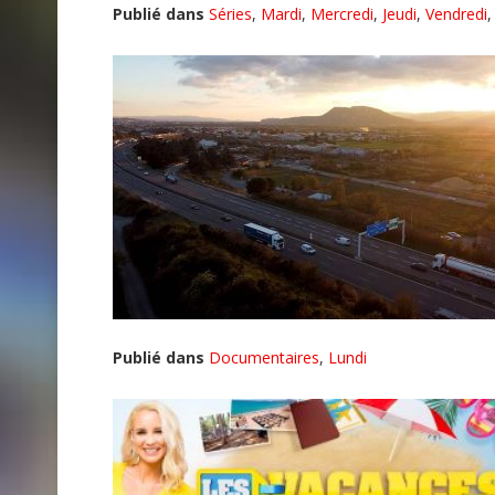
Publié dans
Séries
,
Mardi
,
Mercredi
,
Jeudi
,
Vendredi
Publié dans
Documentaires
,
Lundi