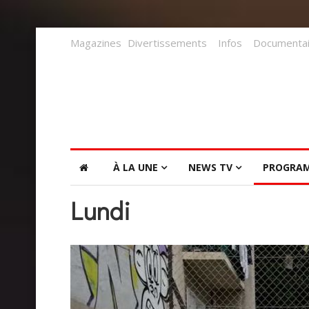
Magazines
Divertissements
Infos
Documentai
À LA UNE
NEWS TV
PROGRA
Lundi