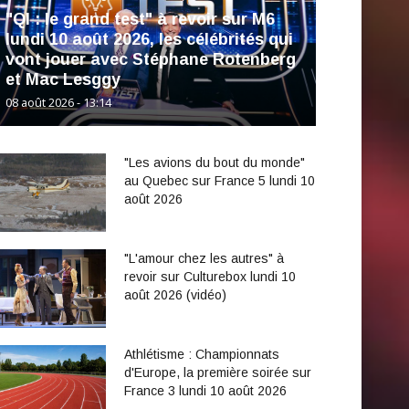
"QI : le grand test" à revoir sur M6
lundi 10 août 2026, les célébrités qui
vont jouer avec Stéphane Rotenberg
et Mac Lesggy
08 août 2026 - 13:14
"Les avions du bout du monde"
au Quebec sur France 5 lundi 10
août 2026
"L'amour chez les autres" à
revoir sur Culturebox lundi 10
août 2026 (vidéo)
Athlétisme : Championnats
d'Europe, la première soirée sur
France 3 lundi 10 août 2026