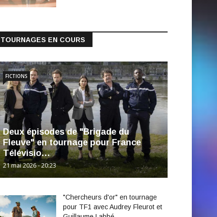
TOURNAGES EN COURS
FICTIONS
Deux épisodes de "Brigade du
Fleuve" en tournage pour France
Télévisio…
21 mai 2026 - 20:23
"Chercheurs d'or" en tournage
pour TF1 avec Audrey Fleurot et
Guillaume Labbé