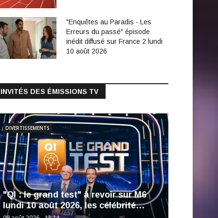
"Enquêtes au Paradis - Les
Erreurs du passé" épisode
inédit diffusé sur France 2 lundi
10 août 2026
INVITÉS DES ÉMISSIONS TV
DIVERTISSEMENTS
"QI : le grand test" à revoir sur M6
lundi 10 août 2026, les célébrité…
08 août 2026 - 13:14