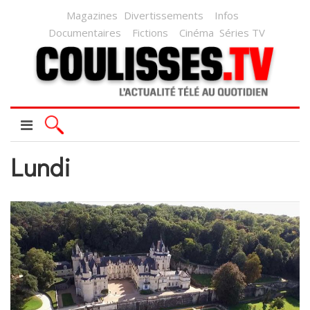
Magazines
Divertissements
Infos
Documentaires
Fictions
Cinéma
Séries TV
Lundi