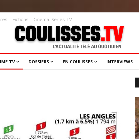
res
Fictions
Cinéma
Séries TV
MME TV
DOSSIERS
EN COULISSES
INTERVIEWS