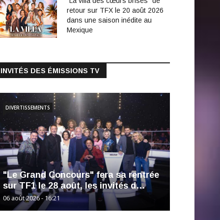
"La villa des cœurs brisés" de
retour sur TFX le 20 août 2026
dans une saison inédite au
Mexique
INVITÉS DES ÉMISSIONS TV
DIVERTISSEMENTS
"Le Grand Concours" fera sa rentrée
sur TF1 le 28 août, les invités d…
06 août 2026 - 16:21