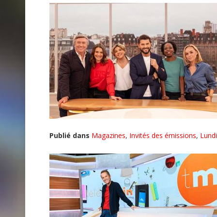
Publié dans
Magazines
,
Invités des émissions
,
Lundi