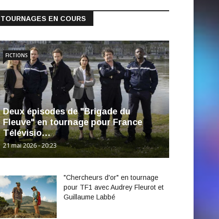
TOURNAGES EN COURS
FICTIONS
Deux épisodes de "Brigade du
Fleuve" en tournage pour France
Télévisio…
21 mai 2026 - 20:23
"Chercheurs d'or" en tournage
pour TF1 avec Audrey Fleurot et
Guillaume Labbé