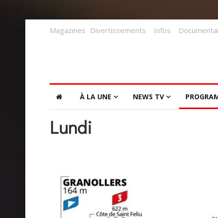
Magazines
Divertissements
Infos
Documentai
À LA UNE
NEWS TV
PROGRA
Lundi