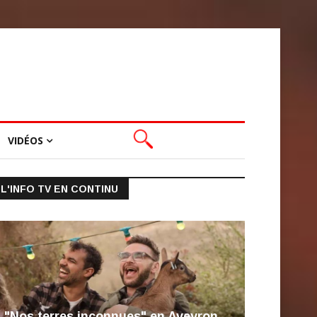
VIDÉOS
L'INFO TV EN CONTINU
"Nos terres inconnues" en Aveyron