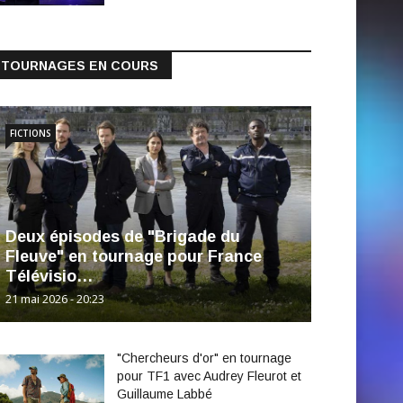
TOURNAGES EN COURS
FICTIONS
Deux épisodes de "Brigade du
Fleuve" en tournage pour France
Télévisio…
21 mai 2026 - 20:23
"Chercheurs d'or" en tournage
pour TF1 avec Audrey Fleurot et
Guillaume Labbé