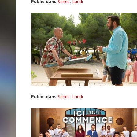
Publié dans
Séries
,
Lundi
Publié dans
Séries
,
Lundi