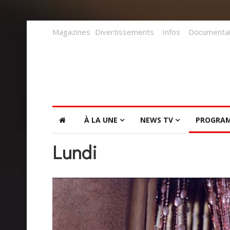
Magazines
Divertissements
Infos
Documentai
À LA UNE
NEWS TV
PROGRA
Lundi