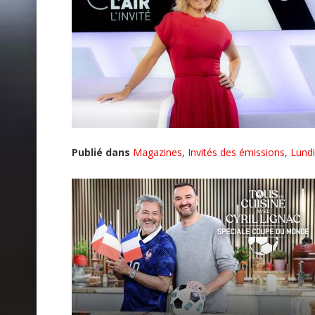
Publié dans
Magazines
,
Invités des émissions
,
Lundi