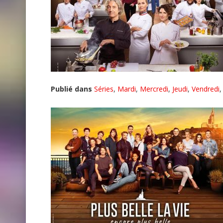
Publié dans
Séries
,
Mardi
,
Mercredi
,
Jeudi
,
Vendredi