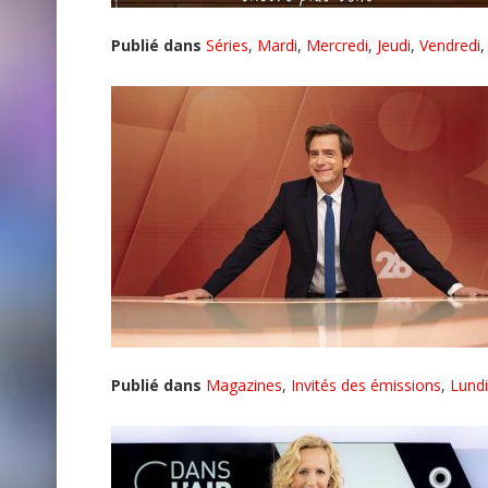
Publié dans
Séries
,
Mardi
,
Mercredi
,
Jeudi
,
Vendredi
Publié dans
Magazines
,
Invités des émissions
,
Lundi