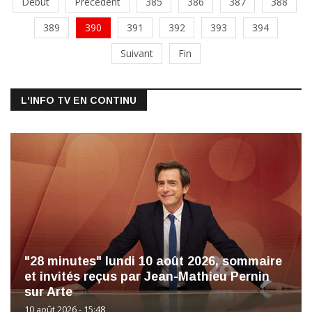
Début
Précédent
385
386
387
388
389
390
391
392
393
394
Suivant
Fin
L'INFO TV EN CONTINU
"28 minutes" lundi 10 août 2026, sommaire
et invités reçus par Jean-Mathieu Pernin
sur Arte
10 août 2026 - 15:48