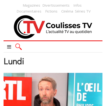
Magazines
Divertissements
Infos
Documentaires
Fictions
Cinéma
Séries TV
Lundi