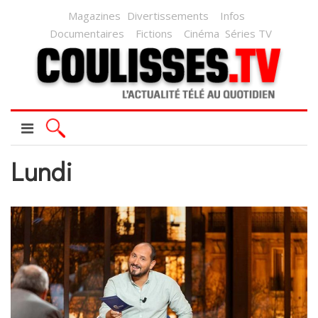
Magazines
Divertissements
Infos
Documentaires
Fictions
Cinéma
Séries TV
Lundi