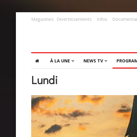
Magazines
Divertissements
Infos
Documentai
À LA UNE
NEWS TV
PROGRA
Lundi