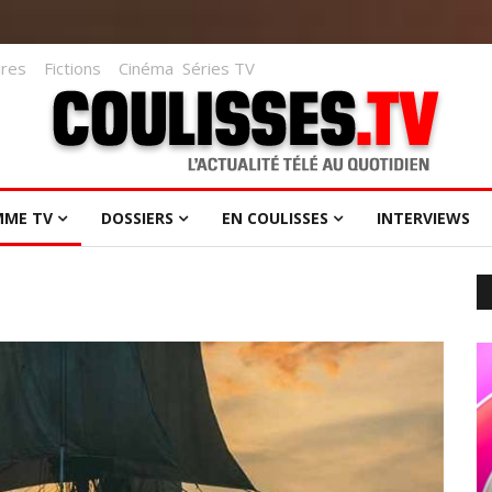
res
Fictions
Cinéma
Séries TV
MME TV
DOSSIERS
EN COULISSES
INTERVIEWS