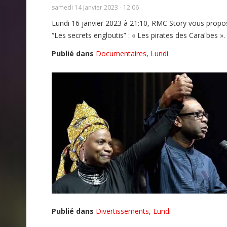
samedi 14 janvier 2023 - 12:06
Lundi 16 janvier 2023 à 21:10, RMC Story vous propos
“Les secrets engloutis” : « Les pirates des Caraïbes ».
Publié dans
Documentaires
,
Lundi
Publié dans
Divertissements
,
Lundi