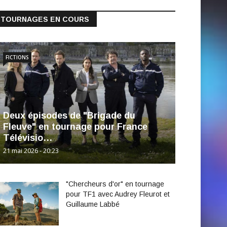
TOURNAGES EN COURS
FICTIONS
Deux épisodes de "Brigade du
Fleuve" en tournage pour France
Télévisio…
21 mai 2026 - 20:23
"Chercheurs d'or" en tournage
pour TF1 avec Audrey Fleurot et
Guillaume Labbé