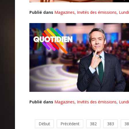
Publié dans
Magazines
,
Invités des émissions
,
Lundi
Publié dans
Magazines
,
Invités des émissions
,
Lundi
Début
Précédent
382
383
38