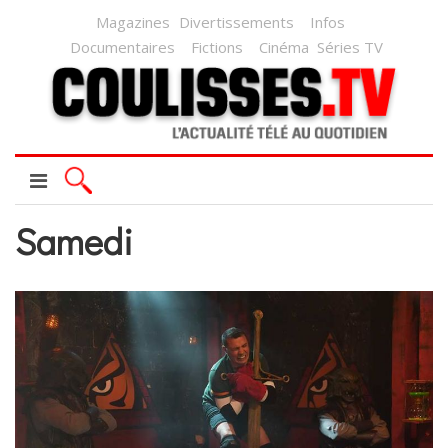
Magazines
Divertissements
Infos
Documentaires
Fictions
Cinéma
Séries TV
Samedi