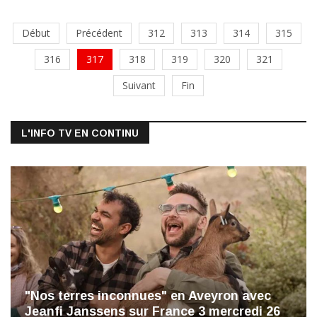
Début
Précédent
312
313
314
315
316
317
318
319
320
321
Suivant
Fin
L'INFO TV EN CONTINU
"Nos terres inconnues" en Aveyron avec
Jeanfi Janssens sur France 3 mercredi 26