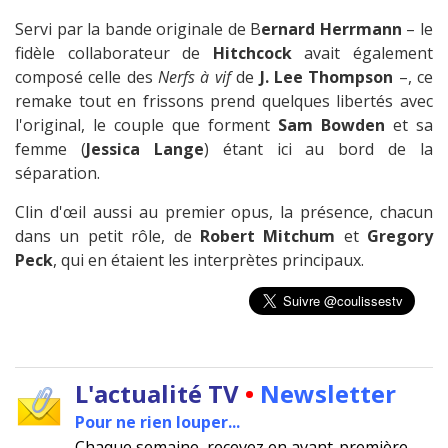
Servi par la bande originale de B
ernard Herrmann
– le
fidèle collaborateur de
Hitchcock
avait également
composé celle des
Nerfs à vif
de
J. Lee Thompson
–, ce
remake tout en frissons prend quelques libertés avec
l'original, le couple que forment
Sam Bowden
et sa
femme (
Jessica Lange
) étant ici au bord de la
séparation.
Clin d'œil aussi au premier opus, la présence, chacun
dans un petit rôle, de
Robert Mitchum
et
Gregory
Peck
, qui en étaient les interprètes principaux.
L'actualité TV
•
Newsletter
Pour ne rien louper...
Chaque semaine, recevez en avant-première