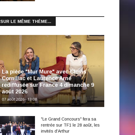
SUR LE MÊME THÈME...
La pièce "Mur Mure" avec Clovis
Cornillac et Laurence Arné
rediffusée sur France 4 dimanche 9
août 2026
07 août 2026 - 13:08
"Le Grand Concours" fera sa
rentrée sur TF1 le 28 août, les
invités d'Arthur