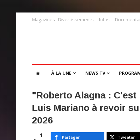
Magazines
Divertissements
Infos
Documentai
À LA UNE
NEWS TV
PROGRA
"Roberto Alagna : C'es
Luis Mariano à revoir su
2026
1
Partager
Tweeter