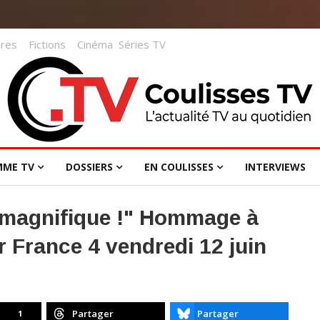
res
Fictions
Cinéma
Séries TV
MME TV
DOSSIERS
EN COULISSES
INTERVIEWS
t magnifique !" Hommage à
r France 4 vendredi 12 juin
Partager
Partager
1