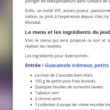
plonger les téléspectateurs dans l’univers de l
Enfin, un invité VIP, ancien joueur, passion
nation, se joint à l’expérience depuis chez lu
Mondial.
Le menu et les ingrédients du jeud
Voici le menu qui sera proposé ce soir et l
réaliser les recettes.
Les ingrédients pour 4 personnes :
Entrée
•
Guacamole crémeux, petits 
La chair de 2 avocats bien mûrs
150 g de petits pois frais écossés
Quelques feuilles de coriandre lavées
Tabasco vert
2 citrons verts
3 cuillerées à soupe de crème montée bi