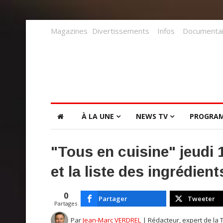
Magazines
Divertissements
Infos
Documentai
À LA UNE
NEWS TV
PROGRA
"Tous en cuisine" jeudi 
et la liste des ingrédient
0
Partager
Tweeter
Partages
Par
Jean-Marc VERDREL
| Rédacteur, expert de la 