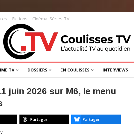
res
Fictions
Cinéma
Séries TV
MME TV
DOSSIERS
EN COULISSES
INTERVIEWS
11 juin 2026 sur M6, le menu
s
Partager
Partager
TV