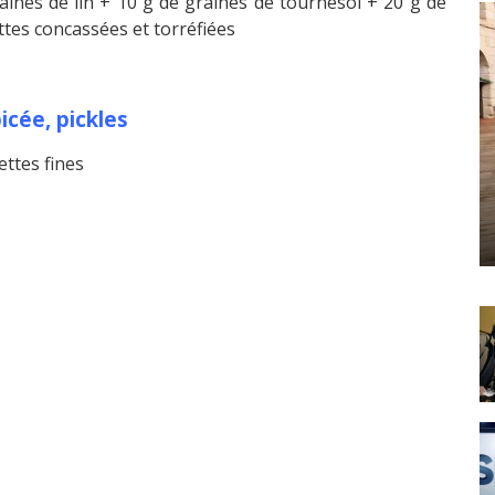
aines de lin + 10 g de graines de tournesol + 20 g de
tes concassées et torréfiées
cée, pickles
ettes fines