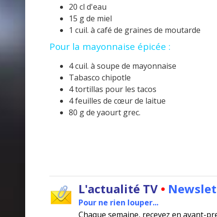
20 cl d'eau
15 g de miel
1 cuil. à café de graines de moutarde
Pour la mayonnaise épicée :
4 cuil. à soupe de mayonnaise
Tabasco chipotle
4 tortillas pour les tacos
4 feuilles de cœur de laitue
80 g de yaourt grec.
L'actualité TV
•
Newslet
Pour ne rien louper...
Chaque semaine, recevez en avant-pr