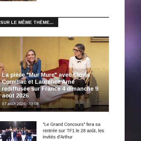
SUR LE MÊME THÈME...
La pièce "Mur Mure" avec Clovis
Cornillac et Laurence Arné
rediffusée sur France 4 dimanche 9
août 2026
07 août 2026 - 13:08
"Le Grand Concours" fera sa
rentrée sur TF1 le 28 août, les
invités d'Arthur