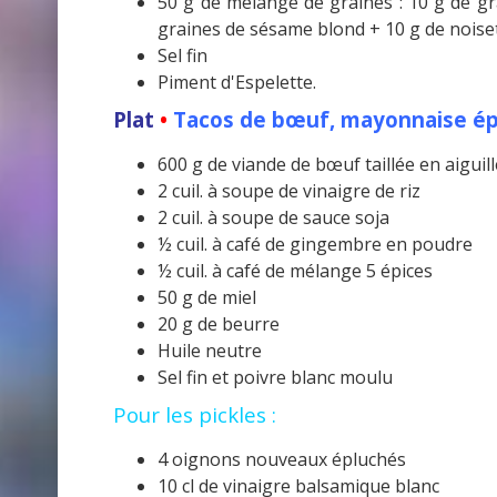
50 g de mélange de graines : 10 g de gr
graines de sésame blond + 10 g de noiset
Sel fin
Piment d'Espelette.
Plat
•
T
acos de bœuf, mayonnaise épi
600 g de viande de bœuf taillée en aiguill
2 cuil. à soupe de vinaigre de riz
2 cuil. à soupe de sauce soja
½ cuil. à café de gingembre en poudre
½ cuil. à café de mélange 5 épices
50 g de miel
20 g de beurre
Huile neutre
Sel fin et poivre blanc moulu
Pour les pickles :
4 oignons nouveaux épluchés
10 cl de vinaigre balsamique blanc