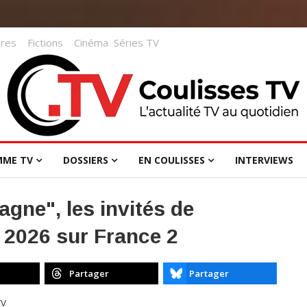
res
Fictions
Cinéma
Séries TV
MME TV
DOSSIERS
EN COULISSES
INTERVIEWS
gne", les invités de
n 2026 sur France 2
Partager
Partager
TV