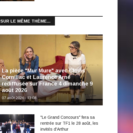
SUR LE MÊME THÈME...
La pièce "Mur Mure" avec Clovis
Cornillac et Laurence Arné
rediffusée sur France 4 dimanche 9
août 2026
07 août 2026 - 13:08
"Le Grand Concours" fera sa
rentrée sur TF1 le 28 août, les
invités d'Arthur