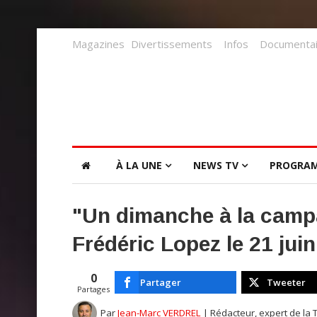
Magazines
Divertissements
Infos
Documentai
À LA UNE
NEWS TV
PROGRA
"Un dimanche à la campa
Frédéric Lopez le 21 jui
0
Partager
Tweeter
Partages
Par
Jean-Marc VERDREL
| Rédacteur, expert de la 