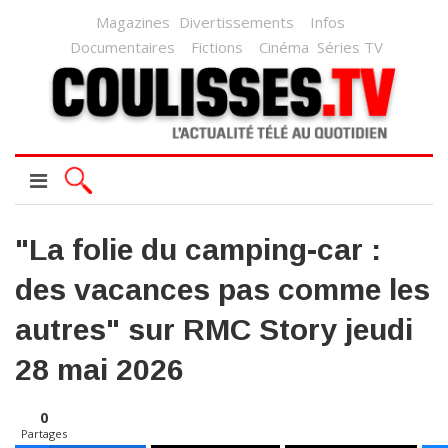
Magazines
Divertissements
Infos
Documentaires
Fictions
Cinéma
Séries TV
"La folie du camping-car :
des vacances pas comme les
autres" sur RMC Story jeudi
28 mai 2026
0
Partages