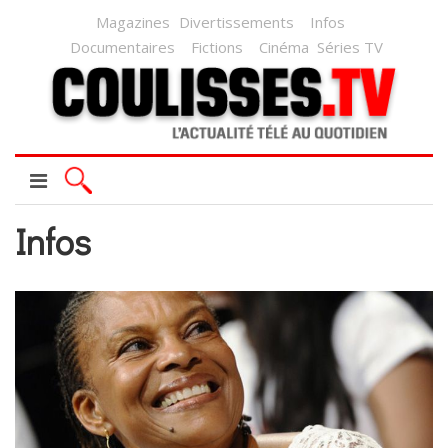
Magazines
Divertissements
Infos
Documentaires
Fictions
Cinéma
Séries TV
Infos