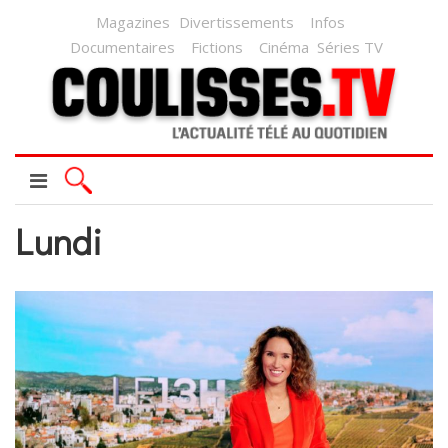
Magazines
Divertissements
Infos
Documentaires
Fictions
Cinéma
Séries TV
Lundi