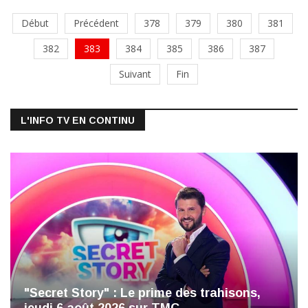
Début
Précédent
378
379
380
381
382
383
384
385
386
387
Suivant
Fin
L'INFO TV EN CONTINU
"Secret Story" : Le prime des trahisons,