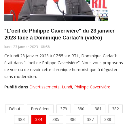
"L'oeil de Philippe Caverivière" du 23 janvier
2023 face à Dominique Carlac'h (vidéo)
lundi 23 janvier 2023 - 08:58
Ce lundi 23 janvier 2023 à 07:55 sur RTL, Dominique Carlac'h
était dans “L'oeil de Philippe Caverivière”. Nous vous proposons
de voir ou de revoir cette chronique humoristique à déguster
sans modération.
Publié dans
Divertissements
,
Lundi
,
Philippe Caverivière
Début
Précédent
379
380
381
382
383
384
385
386
387
388