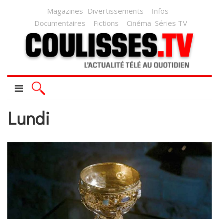
Magazines
Divertissements
Infos
Documentaires
Fictions
Cinéma
Séries TV
Lundi