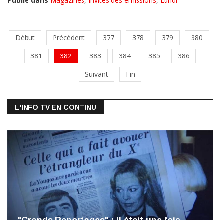
Publié dans
Magazines
,
Invités des émissions
,
Lundi
Début
Précédent
377
378
379
380
381
382
383
384
385
386
Suivant
Fin
L'INFO TV EN CONTINU
"Grands Reportages" : ll était une fois,