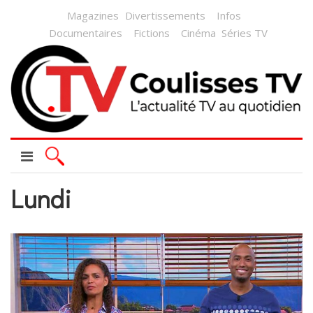
Magazines
Divertissements
Infos
Documentaires
Fictions
Cinéma
Séries TV
Lundi